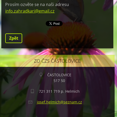
Prosím ozvěte se na naši adresu
info.zahradkari@email.cz
Zpět
ZO ČZS ČASTOLOVICE
ČASTOLOVICE
517 50
721 311 719 p. Helmich
josef.he
lmich@se
znam.cz