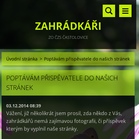
ZAHRÁDKÁŘI
ZO ČZS ČASTOLOVICE
Úvodní stránka
>
Poptávám přispěvatele do našich stránek
POPTÁVÁM PŘISPĚVATELE DO NAŠICH
STRÁNEK
03.12.2014 08:39
Vážení, již několikrát jsem prosil, zda někdo z Vás,
zahrádkářů nemá zajímavou fotografii, či příspěvek
kterým by vyplnil naše stránky.