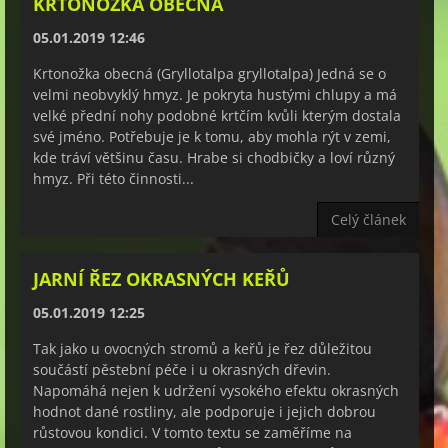
KRTONOŽKA OBECNÁ
05.01.2019 12:46
Krtonožka obecná (Gryllotalpa gryllotalpa) Jedná se o
velmi neobvyklý hmyz. Je pokryta hustými chlupy a má
velké přední nohy podobné krtčím kvůli kterým dostala
své jméno. Potřebuje je k tomu, aby mohla rýt v zemi,
kde tráví většinu času. Hrabe si chodbičky a loví různý
hmyz. Při této činnosti...
Celý článek
JARNÍ ŘEZ OKRASNÝCH KEŘŮ
05.01.2019 12:25
Tak jako u ovocných stromů a keřů je řez důležitou
součástí pěstební péče i u okrasných dřevin.
Napomáhá nejen k udržení vysokého efektu okrasných
hodnot dané rostliny, ale podporuje i jejich dobrou
růstovou kondici. V tomto textu se zaměříme na