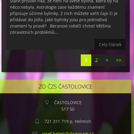
Staré přísloví říká, že není na světě bylina, která by na
něco nebyla. Astrologie zase každému znamení
připisuje účinné bylinky. Z nich můžete vařit čaje či je
přidávat do jídla. Jaké bylinky jsou pro jednotlivá
znamení ty pravé? Beranovi svědčí chmel Většina
zdravotních problémů...
Celý článek
1
2
>
>>
ZO ČZS ČASTOLOVICE
ČASTOLOVICE
517 50
721 311 719 p. Helmich
josef.he
lmich@se
znam.cz