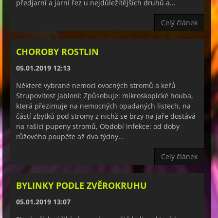
předjarní a jarní řez u nejdůležitějších druhů a...
Celý článek
CHOROBY ROSTLIN
05.01.2019 12:13
Některé vybrané nemoci ovocných stromů a keřů
Strupovitost jabloní: Způsobuje: mikroskopické houba,
která přezimuje na nemocných opadaných listech, na
částí zbytků pod stromy z nichž se brzy na jaře dostává
na rašící pupeny stromů, Období infekce: od doby
růžového poupěte až dva týdny...
Celý článek
BYLINKY PODLE ZVĚROKRUHU
05.01.2019 13:07