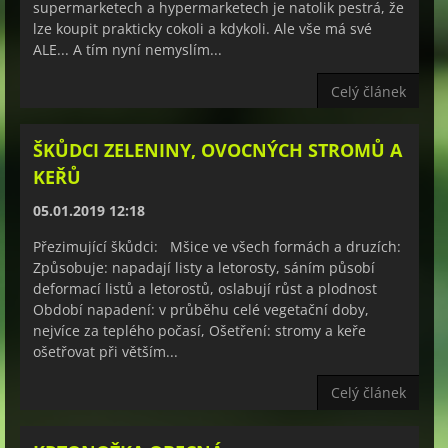
supermarketech a hypermarketech je natolik pestrá, že
lze koupit prakticky cokoli a kdykoli. Ale vše má své
ALE... A tím nyní nemyslím...
Celý článek
ŠKŮDCI ZELENINY, OVOCNÝCH STROMŮ A
KEŘŮ
05.01.2019 12:18
Přezimující škůdci: Mšice ve všech formách a druzích:
Způsobuje: napadají listy a letorosty, sáním působí
deformací listů a letorostů, oslabují růst a plodnost
Období napadení: v průběhu celé vegetační doby,
nejvíce za teplého počasí, Ošetření: stromy a keře
ošetřovat při větším...
Celý článek