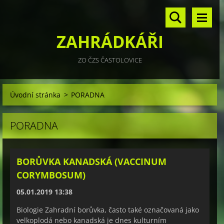
ZAHRÁDKÁŘI
ZO ČZS ČASTOLOVICE
Úvodní stránka
>
PORADNA
PORADNA
BORŮVKA KANADSKÁ (VACCINUM
CORYMBOSUM)
05.01.2019 13:38
Biologie Zahradní borůvka, často také označovaná jako
velkoplodá nebo kanadská je dnes kulturním