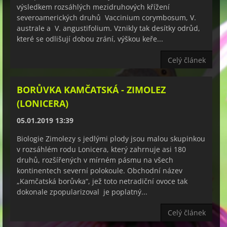
výsledkem rozsáhlých mezidruhových křížení
severoamerických druhů Vaccinium corymbosum, V.
australe a V. angustifolium. Vznikly tak desítky odrůd,
které se odlišují dobou zrání, výškou keře...
Celý článek
BORŮVKA KAMČATSKÁ - ZIMOLEZ
(LONICERA)
05.01.2019 13:39
Biologie Zimolezy s jedlými plody jsou malou skupinkou
v rozsáhlém rodu Lonicera, který zahrnuje asi 180
druhů, rozšířených v mírném pásmu na všech
kontinentech severní polokoule. Obchodní název
„Kamčatská borůvka“, jež toto netradiční ovoce tak
dokonale zpopularizoval je poplatný...
Celý článek