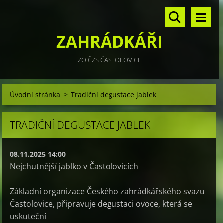
ZAHRÁDKÁŘI
ZO ČZS ČASTOLOVICE
Úvodní stránka
>
Tradiční degustace jablek
TRADIČNÍ DEGUSTACE JABLEK
08.11.2025 14:00
Nejchutnější jablko v Častolovicích
Základní organizace Českého zahrádkářského svazu
Častolovice, připravuje degustaci ovoce, která se
uskuteční