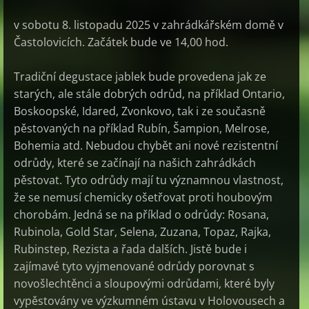
v sobotu 8. listopadu 2025 v zahrádkářském domě v
Častolovicích. Začátek bude ve 14,00 hod
.
Tradiční degustace jablek bude provedena jak ze
starých, ale stále dobrých odrůd, na příklad Ontario,
Boskoopské, Idared, Zvonkovo, tak i ze současně
pěstovaných na příklad Rubín, Šampion, Melrose,
Bohemia atd. Nebudou chybět ani nové rezistentní
odrůdy, které se začínají na našich zahrádkách
pěstovat. Tyto odrůdy mají tu významnou vlastnost,
že se nemusí chemicky ošetřovat proti houbovým
chorobám. Jedná se na příklad o odrůdy: Rosana,
Rubinola, Gold Star, Selena, Zuzana, Topaz, Rajka,
Rubinstep, Rezista a řada dalších. Jistě bude i
zajímavé tyto vyjmenované odrůdy porovnat s
novošlechtěnci a sloupovými odrůdami, které byly
vypěstovány ve výzkumném ústavu v Holovousech a