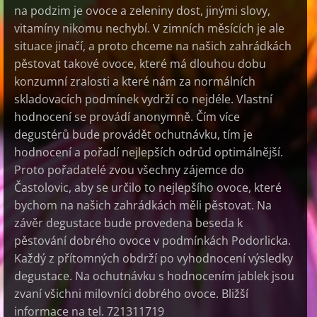
na podzim je ovoce a zeleniny dost, jinými slovy,
vitamíny nikomu nechybí. V zimních měsících je ale
situace jinačí, a proto chceme na našich zahrádkách
pěstovat takové ovoce, které má dlouhou dobu
konzumní zralosti a které nám za normálních
skladovacích podmínek vydrží co nejdéle. Vlastní
hodnocení se provádí anonymně. Čím více
degustérů bude provádět ochutnávku, tím je
hodnocení a pořadí nejlepších odrůd optimálnější.
Proto pořadatelé zvou všechny zájemce do
Častolovic, aby se určilo to nejlepšího ovoce, které
bychom na našich zahrádkách měli pěstovat. Na
závěr degustace bude provedena beseda k
pěstování dobrého ovoce v podmínkách Podorlicka.
Každý
z přítomných obdrží po vyhodnocení výsledky
degustace. Na ochutnávku s hodnocením jablek jsou
zvaní všichni milovníci dobrého ovoce. Bližší
informace na tel. 721311719