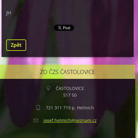
JH
Zpět
ZO ČZS ČASTOLOVICE
ČASTOLOVICE
517 50
721 311 719 p. Helmich
josef.he
lmich@se
znam.cz