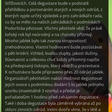
Střížovicích. Celá degustace bude v podstatě
přehlídkou a porovnáním starých a nových odrůd, z
kterých vyjde určitý výsledek a pro zahrádkáře rada,
co by se mělo na našich zahrádkách v podmínkách
Podorlicka pěstovat. Všichni pěstitelé vědí, že právě
loňský rok byl neúrodný a na choroby příznivý.
Mnoho jablek bylo tak zvanou strupovitostí
znehodnoceno. Vlastní hodnocení bude pozůstávat
z pěti kritérií. Vzhled, kvalitu slupky, jakost dužiny,
šťavnatost a celkovou chuť každý přítomný napíše
na předepsaný tiskopis, který obdrží u prezentace. .
K ochutnávce bude připraveno přes 20 odrůd jablek.
Organizátoři pěstitelům nabízí možnost degustovat
jejich ovoce s podmínkou dodání 5 ks jablek jednoho
vzorku (maximálně 3 vzorky) a předat je
pořadatelům 1 hodinu před zahájením degustace.
Také i doba degustace byla záměrně vybrána až po
sklizni zimních odrůd. Velmi dobře víme, že v létě a