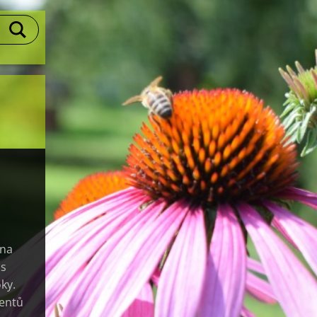
ena
 s
ky.
mentů