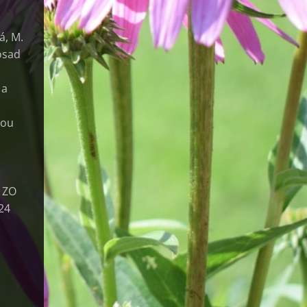
á, M.
osad
 a
nou
u ZO
24