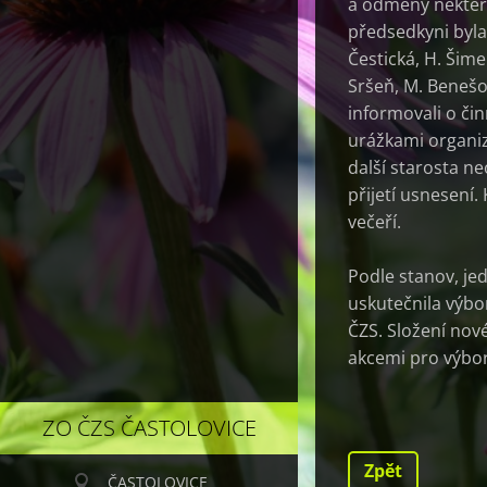
a odměny někter
předsedkyni byla 
Čestická, H. Šime
Sršeň, M. Benešo
informovali o či
urážkami organiz
další starosta n
přijetí usnesení
večeří.
Podle stanov, je
uskutečnila výbo
ČZS. Složení nov
akcemi pro výbor
ZO ČZS ČASTOLOVICE
Zpět
ČASTOLOVICE