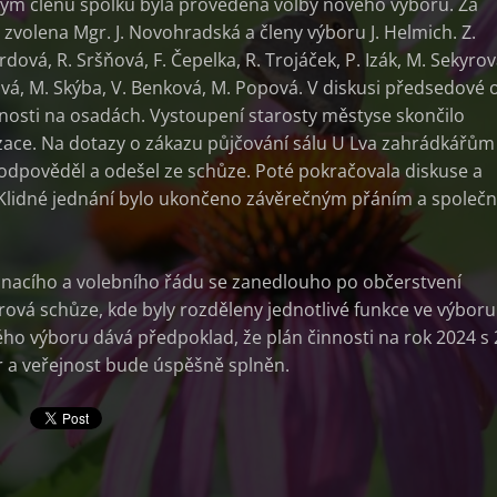
ým členů spolku byla provedena volby nového výboru. Za
zvolena Mgr. J. Novohradská a členy výboru J. Helmich. Z.
rdová, R. Sršňová, F. Čepelka, R. Trojáček, P. Izák, M. Sekyrov
vá, M. Skýba, V. Benková, M. Popová. V diskusi předsedové 
nnosti na osadách. Vystoupení starosty městyse skončilo
ace. Na dotazy o zákazu půjčování sálu U Lva zahrádkářům
eodpověděl a odešel ze schůze. Poté pokračovala diskuse a
. Klidné jednání bylo ukončeno závěrečným přáním a společ
dnacího a volebního řádu se zanedlouho po občerstvení
rová schůze, kde byly rozděleny jednotlivé funkce ve výbor
ého výboru dává předpoklad, že plán činnosti na rok 2024 s 
 a veřejnost bude úspěšně splněn.