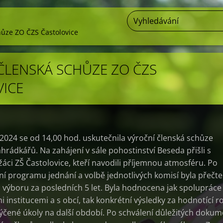
hůze ZO ČZS Častolovice
ČLENSKÁ SCHŮZE ZO ČZS
ICE
 2024 se od 14,00 hod. uskutečnila výroční členská schůze
hrádkářů. Na zahájení v sále pohostinství Beseda přišli s
 žáci ZŠ Častolovice, kteří navodili příjemnou atmosféru. Po
ení programu jednání a volbě jednotlivých komisí byla přečt
i výboru za posledních 5 let. Byla hodnocena jak spolupráce
 institucemi a s obcí, tak konkrétní výsledky za hodnotící ro
týčené úkoly na další období. Po schválení důležitých doku