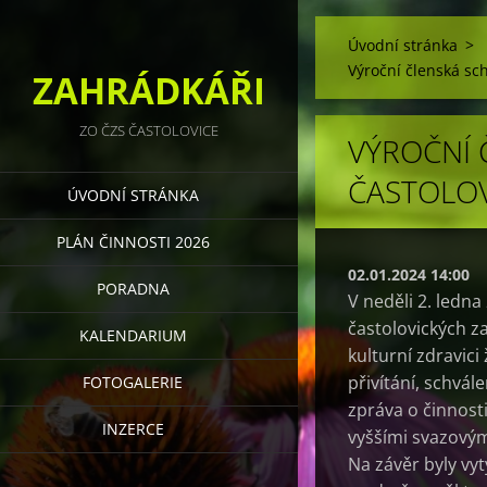
Úvodní stránka
>
Výroční členská sc
ZAHRÁDKÁŘI
ZO ČZS ČASTOLOVICE
VÝROČNÍ 
ČASTOLOV
ÚVODNÍ STRÁNKA
PLÁN ČINNOSTI 2026
02.01.2024 14:00
PORADNA
V neděli 2. ledna
častolovických za
KALENDARIUM
kulturní zdravici
přivítání, schvál
FOTOGALERIE
zpráva o činnost
INZERCE
vyššími svazovými
Na závěr byly vy