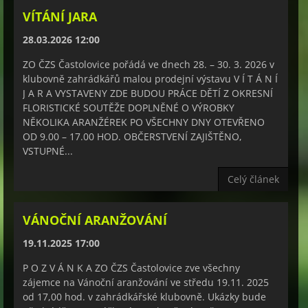
VÍTÁNÍ JARA
28.03.2026 12:00
ZO ČZS Častolovice pořádá ve dnech 28. – 30. 3. 2026 v
klubovně zahrádkářů malou prodejní výstavu V Í T Á N Í
J A R A VYSTAVENY ZDE BUDOU PRÁCE DĚTÍ Z OKRESNÍ
FLORISTICKÉ SOUTĚŽE DOPLNĚNÉ O VÝROBKY
NĚKOLIKA ARANŽÉREK PO VŠECHNY DNY OTEVŘENO
OD 9.00 – 17.00 HOD. OBČERSTVENÍ ZAJIŠTĚNO,
VSTUPNÉ...
Celý článek
VÁNOČNÍ ARANŽOVÁNÍ
19.11.2025 17:00
P O Z V Á N K A ZO ČZS Častolovice zve všechny
zájemce na Vánoční aranžování ve středu 19.11. 2025
od 17,00 hod. v zahrádkářské klubovně. Ukázky bude