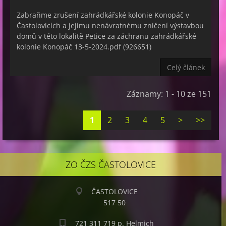
Zabraňme zrušení zahrádkářské kolonie Konopáč v
Častolovicích a jejímu nenávratnému zničení výstavbou
domů v této lokalitě Petice za záchranu zahrádkářské
kolonie Konopáč 13-5-2024.pdf (926651)
Celý článek
Záznamy: 1 - 10 ze 151
1
2
3
4
5
>
>>
ZO ČZS ČASTOLOVICE
ČASTOLOVICE
517 50
721 311 719 p. Helmich