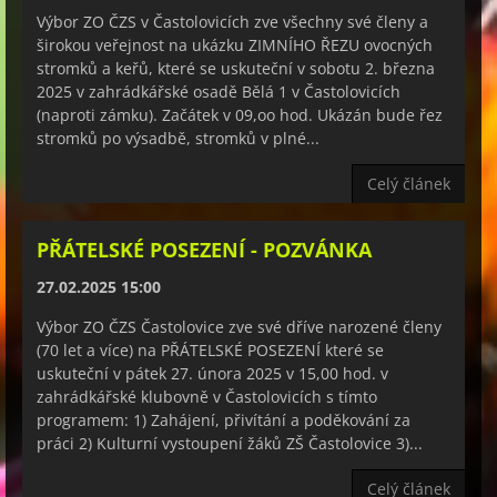
Výbor ZO ČZS v Častolovicích zve všechny své členy a
širokou veřejnost na ukázku ZIMNÍHO ŘEZU ovocných
stromků a keřů, které se uskuteční v sobotu 2. března
2025 v zahrádkářské osadě Bělá 1 v Častolovicích
(naproti zámku). Začátek v 09,oo hod. Ukázán bude řez
stromků po výsadbě, stromků v plné...
Celý článek
PŘÁTELSKÉ POSEZENÍ - POZVÁNKA
27.02.2025 15:00
Výbor ZO ČZS Častolovice zve své dříve narozené členy
(70 let a více) na PŘÁTELSKÉ POSEZENÍ které se
uskuteční v pátek 27. února 2025 v 15,00 hod. v
zahrádkářské klubovně v Častolovicích s tímto
programem: 1) Zahájení, přivítání a poděkování za
práci 2) Kulturní vystoupení žáků ZŠ Častolovice 3)...
Celý článek